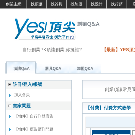
創業主網
找頂讓
找器具
找加盟
找設計
找行銷
自行創業PK頂讓創業,你挺誰?
【最新】YES
頂讓Q&A
器具Q&A
加盟Q&A
註冊/登入/帳號
創業頂讓常見
加入會員
賣家問題
【付費】付費方式教學
【物件】自行刊登廣告
【物件】廣告續刊問題