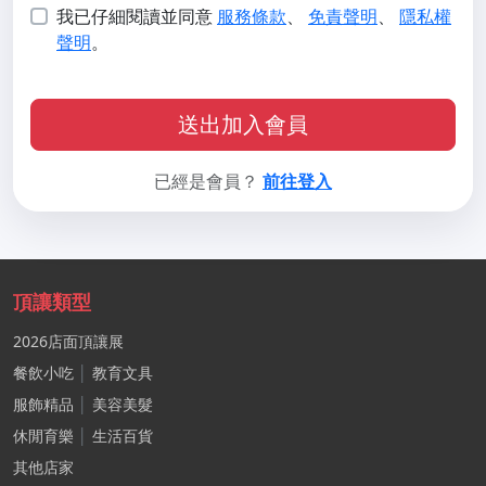
我已仔細閱讀並同意
服務條款
、
免責聲明
、
隱私權
聲明
。
送出加入會員
已經是會員？
前往登入
頂讓類型
2026店面頂讓展
餐飲小吃
│
教育文具
服飾精品
│
美容美髮
休閒育樂
│
生活百貨
其他店家