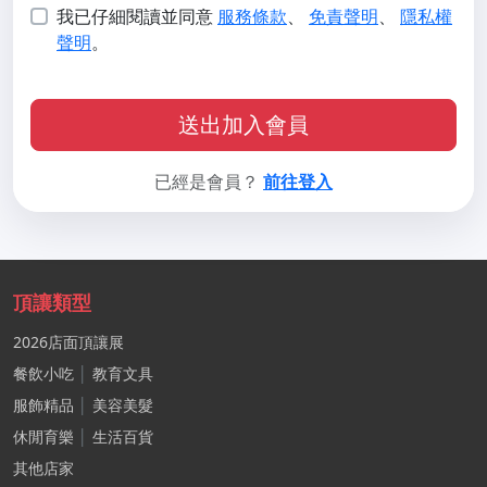
我已仔細閱讀並同意
服務條款
、
免責聲明
、
隱私權
聲明
。
送出加入會員
已經是會員？
前往登入
頂讓類型
2026店面頂讓展
餐飲小吃
│
教育文具
服飾精品
│
美容美髮
休閒育樂
│
生活百貨
其他店家