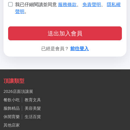
我已仔細閱讀並同意
服務條款
、
免責聲明
、
隱私權
聲明
。
送出加入會員
已經是會員？
前往登入
頂讓類型
2026店面頂讓展
餐飲小吃
│
教育文具
服飾精品
│
美容美髮
休閒育樂
│
生活百貨
其他店家