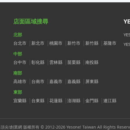
店面區域搜尋
Y
北部
Y
台北市
新北市
桃園市
新竹市
新竹縣
基隆市
Y
中部
台中市
彰化縣
雲林縣
苗栗縣
南投縣
南部
高雄市
台南市
嘉義市
嘉義縣
屏東縣
東部
宜蘭縣
台東縣
花蓮縣
澎湖縣
金門縣
連江縣
s頂尖!創業網 版權所有 © 2012-2026 Yesone! Taiwan All Rights Reserv