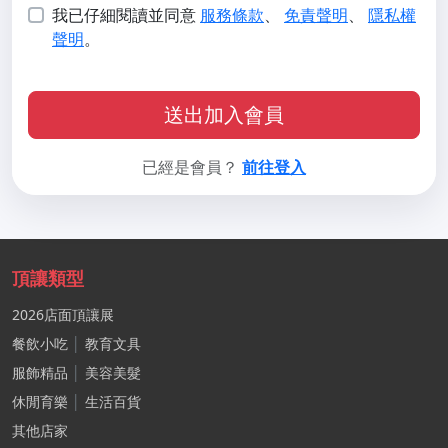
我已仔細閱讀並同意
服務條款
、
免責聲明
、
隱私權
聲明
。
送出加入會員
已經是會員？
前往登入
頂讓類型
2026店面頂讓展
餐飲小吃
│
教育文具
服飾精品
│
美容美髮
休閒育樂
│
生活百貨
其他店家