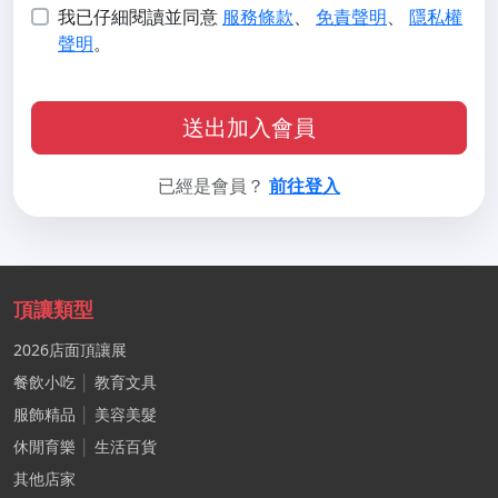
我已仔細閱讀並同意
服務條款
、
免責聲明
、
隱私權
聲明
。
送出加入會員
已經是會員？
前往登入
頂讓類型
2026店面頂讓展
餐飲小吃
│
教育文具
服飾精品
│
美容美髮
休閒育樂
│
生活百貨
其他店家