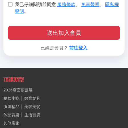
我已仔細閱讀並同意
服務條款
、
免責聲明
、
隱私權
聲明
。
送出加入會員
已經是會員？
前往登入
頂讓類型
2026店面頂讓展
餐飲小吃
│
教育文具
服飾精品
│
美容美髮
休閒育樂
│
生活百貨
其他店家