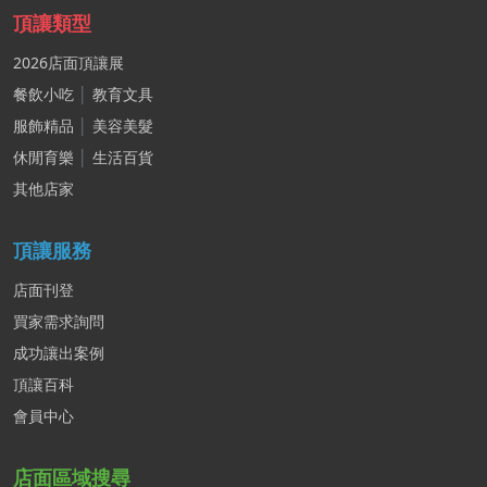
頂讓類型
2026店面頂讓展
餐飲小吃
│
教育文具
服飾精品
│
美容美髮
休閒育樂
│
生活百貨
其他店家
頂讓服務
店面刊登
買家需求詢問
成功讓出案例
頂讓百科
會員中心
店面區域搜尋