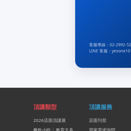
客服專線：02-2992-52
LINE 客服：yesone10
頂讓類型
頂讓服務
2026店面頂讓展
店面刊登
餐飲小吃
│
教育文具
買家需求詢問