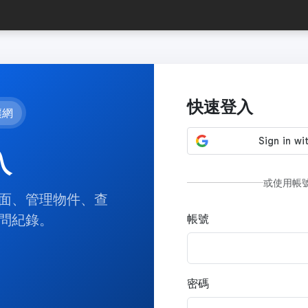
快速登入
讓網
入
或使用帳
面、管理物件、查
問紀錄。
帳號
密碼