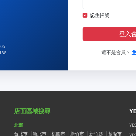
記住帳號
登入
05
還不是會員？
188
店面區域搜尋
Y
北部
Y
台北市
新北市
桃園市
新竹市
新竹縣
基隆市
Y