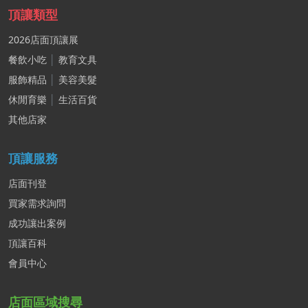
頂讓類型
2026店面頂讓展
餐飲小吃
│
教育文具
服飾精品
│
美容美髮
休閒育樂
│
生活百貨
其他店家
頂讓服務
店面刊登
買家需求詢問
成功讓出案例
頂讓百科
會員中心
店面區域搜尋