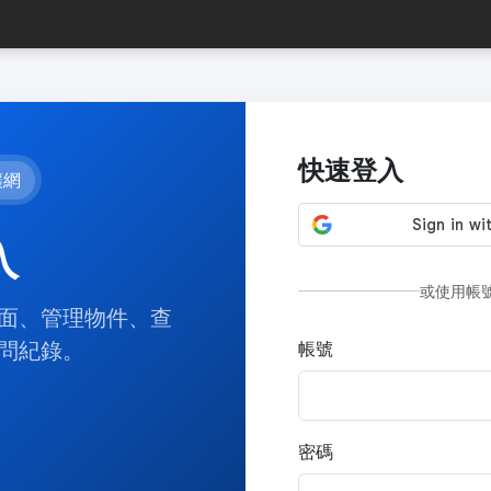
快速登入
讓網
入
或使用帳
面、管理物件、查
問紀錄。
帳號
密碼