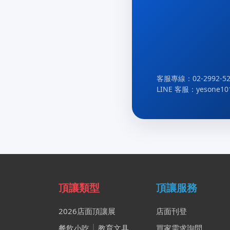
客服專線：02-2992-52
LINE 客服：yesone10
頂讓類型
頂讓服務
2026店面頂讓展
店面刊登
餐飲小吃
│
教育文具
買家需求詢問