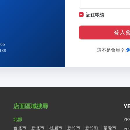
記住帳號
登入
05
還不是會員？
188
店面區域搜尋
Y
北部
Y
台北市
新北市
桃園市
新竹市
新竹縣
基隆市
Y