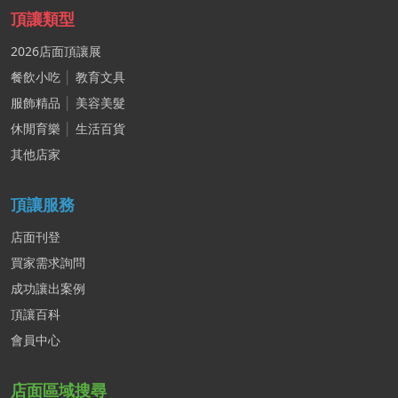
頂讓類型
2026店面頂讓展
餐飲小吃
│
教育文具
服飾精品
│
美容美髮
休閒育樂
│
生活百貨
其他店家
頂讓服務
店面刊登
買家需求詢問
成功讓出案例
頂讓百科
會員中心
店面區域搜尋