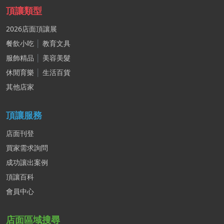
頂讓類型
2026店面頂讓展
餐飲小吃
│
教育文具
服飾精品
│
美容美髮
休閒育樂
│
生活百貨
其他店家
頂讓服務
店面刊登
買家需求詢問
成功讓出案例
頂讓百科
會員中心
店面區域搜尋