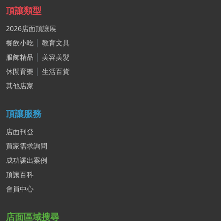
頂讓類型
2026店面頂讓展
餐飲小吃
│
教育文具
服飾精品
│
美容美髮
休閒育樂
│
生活百貨
其他店家
頂讓服務
店面刊登
買家需求詢問
成功讓出案例
頂讓百科
會員中心
店面區域搜尋