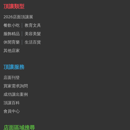
頂讓類型
2026店面頂讓展
餐飲小吃
│
教育文具
服飾精品
│
美容美髮
休閒育樂
│
生活百貨
其他店家
頂讓服務
店面刊登
買家需求詢問
成功讓出案例
頂讓百科
會員中心
店面區域搜尋