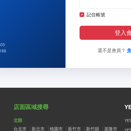
記住帳號
登入
05
還不是會員？
188
店面區域搜尋
Y
北部
Y
台北市
新北市
桃園市
新竹市
新竹縣
基隆市
Y