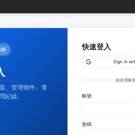
快速登入
讓網
入
或使用帳
面、管理物件、查
問紀錄。
帳號
密碼