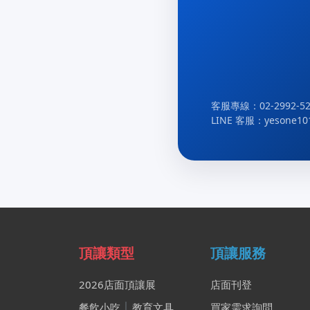
客服專線：02-2992-52
LINE 客服：yesone10
頂讓類型
頂讓服務
2026店面頂讓展
店面刊登
餐飲小吃
│
教育文具
買家需求詢問