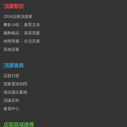
頂讓類型
2026店面頂讓展
餐飲小吃
│
教育文具
服飾精品
│
美容美髮
休閒育樂
│
生活百貨
其他店家
頂讓服務
店面刊登
買家需求詢問
成功讓出案例
頂讓百科
會員中心
店面區域搜尋