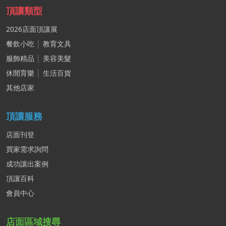
頂讓類型
2026店面頂讓展
餐飲小吃
│
教育文具
服飾精品
│
美容美髮
休閒育樂
│
生活百貨
其他店家
頂讓服務
店面刊登
買家需求詢問
成功讓出案例
頂讓百科
會員中心
店面區域搜尋