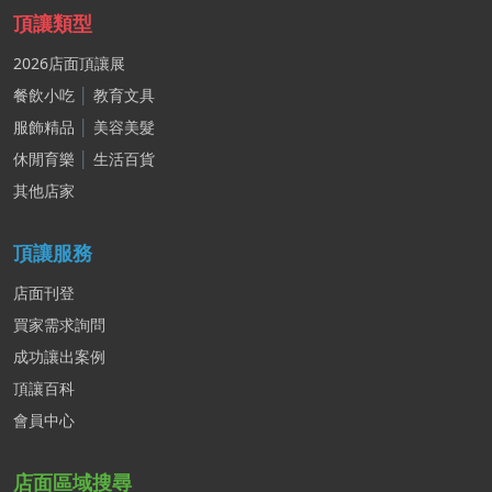
頂讓類型
2026店面頂讓展
餐飲小吃
│
教育文具
服飾精品
│
美容美髮
休閒育樂
│
生活百貨
其他店家
頂讓服務
店面刊登
買家需求詢問
成功讓出案例
頂讓百科
會員中心
店面區域搜尋