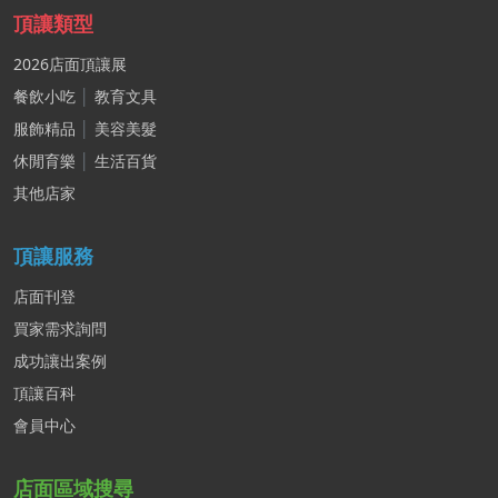
頂讓類型
2026店面頂讓展
餐飲小吃
│
教育文具
服飾精品
│
美容美髮
休閒育樂
│
生活百貨
其他店家
頂讓服務
店面刊登
買家需求詢問
成功讓出案例
頂讓百科
會員中心
店面區域搜尋