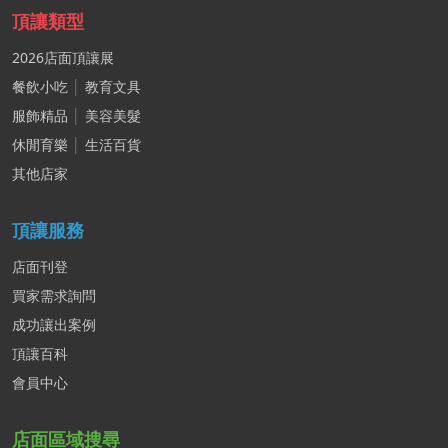
頂讓類型
2026店面頂讓展
餐飲小吃
│
教育文具
服飾精品
│
美容美髮
休閒育樂
│
生活百貨
其他店家
頂讓服務
店面刊登
買家需求詢問
成功讓出案例
頂讓百科
會員中心
店面區域搜尋