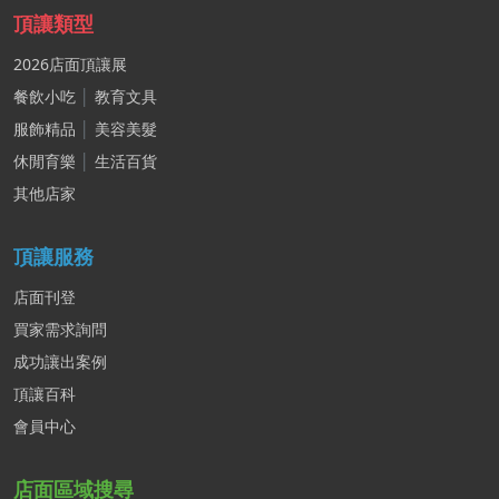
頂讓類型
2026店面頂讓展
餐飲小吃
│
教育文具
服飾精品
│
美容美髮
休閒育樂
│
生活百貨
其他店家
頂讓服務
店面刊登
買家需求詢問
成功讓出案例
頂讓百科
會員中心
店面區域搜尋