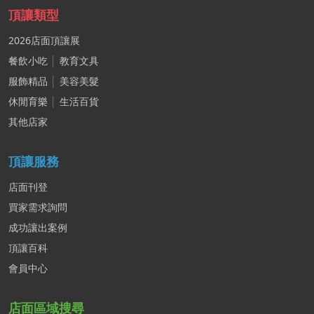
頂讓類型
2026店面頂讓展
餐飲小吃
│
教育文具
服飾精品
│
美容美髮
休閒育樂
│
生活百貨
其他店家
頂讓服務
店面刊登
買家需求詢問
成功讓出案例
頂讓百科
會員中心
店面區域搜尋