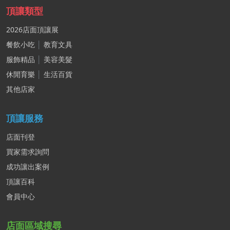
頂讓類型
2026店面頂讓展
餐飲小吃
│
教育文具
服飾精品
│
美容美髮
休閒育樂
│
生活百貨
其他店家
頂讓服務
店面刊登
買家需求詢問
成功讓出案例
頂讓百科
會員中心
店面區域搜尋