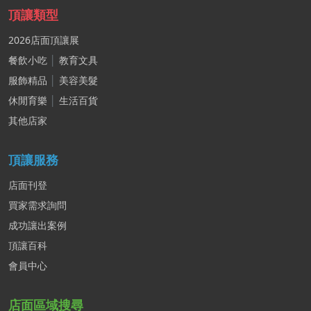
頂讓類型
2026店面頂讓展
餐飲小吃
│
教育文具
服飾精品
│
美容美髮
休閒育樂
│
生活百貨
其他店家
頂讓服務
店面刊登
買家需求詢問
成功讓出案例
頂讓百科
會員中心
店面區域搜尋