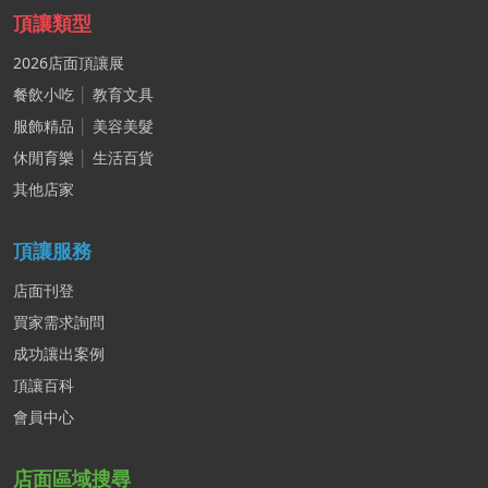
頂讓類型
2026店面頂讓展
餐飲小吃
│
教育文具
服飾精品
│
美容美髮
休閒育樂
│
生活百貨
其他店家
頂讓服務
店面刊登
買家需求詢問
成功讓出案例
頂讓百科
會員中心
店面區域搜尋