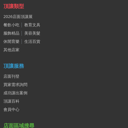
頂讓類型
2026店面頂讓展
餐飲小吃
│
教育文具
服飾精品
│
美容美髮
休閒育樂
│
生活百貨
其他店家
頂讓服務
店面刊登
買家需求詢問
成功讓出案例
頂讓百科
會員中心
店面區域搜尋