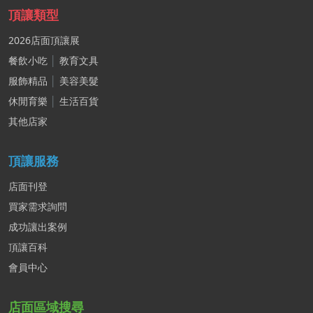
頂讓類型
2026店面頂讓展
餐飲小吃
│
教育文具
服飾精品
│
美容美髮
休閒育樂
│
生活百貨
其他店家
頂讓服務
店面刊登
買家需求詢問
成功讓出案例
頂讓百科
會員中心
店面區域搜尋