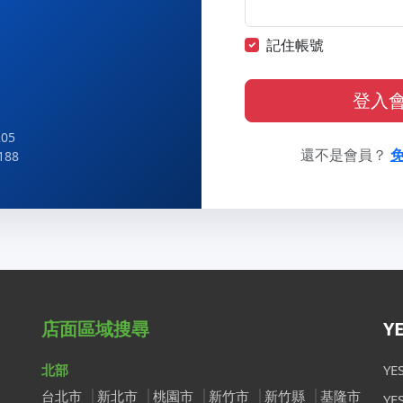
記住帳號
登入
05
還不是會員？
188
店面區域搜尋
Y
北部
Y
台北市
新北市
桃園市
新竹市
新竹縣
基隆市
Y