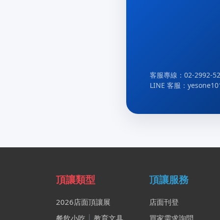
客服專線：02-2992-52
LINE 客服：yesone10
頂讓類型
頂讓服務
2026店面頂讓展
店面刊登
餐飲小吃
│
教育文具
買家需求詢問