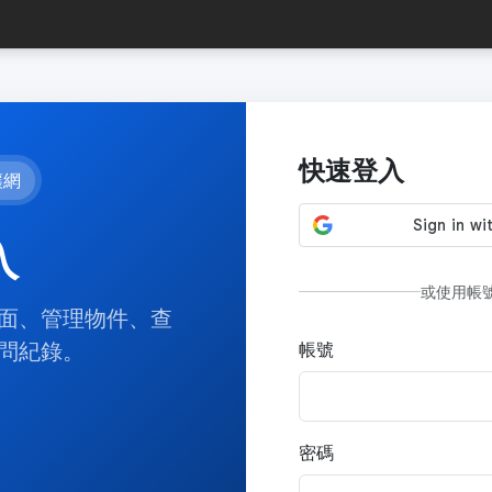
快速登入
讓網
入
或使用帳
面、管理物件、查
問紀錄。
帳號
密碼