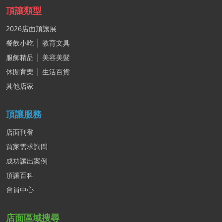
頂讓類型
2026店面頂讓展
餐飲小吃
│
教育文具
服飾精品
│
美容美髮
休閒育樂
│
生活百貨
其他店家
頂讓服務
店面刊登
買家需求詢問
成功讓出案例
頂讓百科
會員中心
店面區域搜尋