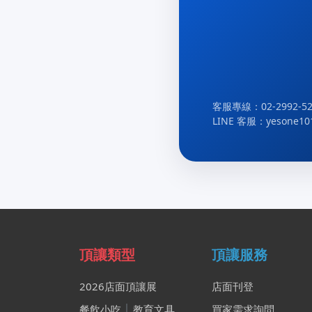
客服專線：02-2992-52
LINE 客服：yesone10
頂讓類型
頂讓服務
2026店面頂讓展
店面刊登
餐飲小吃
│
教育文具
買家需求詢問