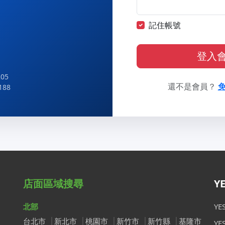
記住帳號
登入
05
還不是會員？
188
店面區域搜尋
Y
北部
Y
台北市
新北市
桃園市
新竹市
新竹縣
基隆市
Y