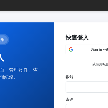
快速登入
讓網
入
或使用帳
面、管理物件、查
問紀錄。
帳號
密碼