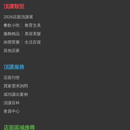
頂讓類型
2026店面頂讓展
餐飲小吃
│
教育文具
服飾精品
│
美容美髮
休閒育樂
│
生活百貨
其他店家
頂讓服務
店面刊登
買家需求詢問
成功讓出案例
頂讓百科
會員中心
店面區域搜尋