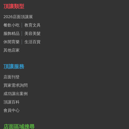
頂讓類型
2026店面頂讓展
餐飲小吃
│
教育文具
服飾精品
│
美容美髮
休閒育樂
│
生活百貨
其他店家
頂讓服務
店面刊登
買家需求詢問
成功讓出案例
頂讓百科
會員中心
店面區域搜尋