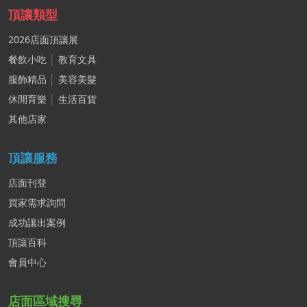
頂讓類型
2026店面頂讓展
餐飲小吃
│
教育文具
服飾精品
│
美容美髮
休閒育樂
│
生活百貨
其他店家
頂讓服務
店面刊登
買家需求詢問
成功讓出案例
頂讓百科
會員中心
店面區域搜尋