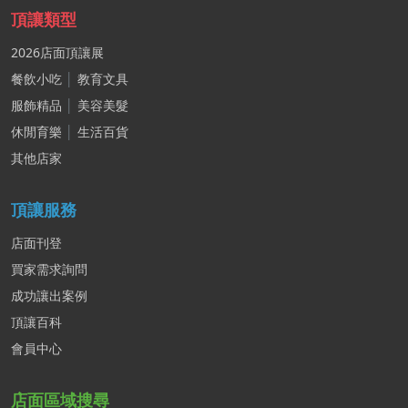
頂讓類型
2026店面頂讓展
餐飲小吃
│
教育文具
服飾精品
│
美容美髮
休閒育樂
│
生活百貨
其他店家
頂讓服務
店面刊登
買家需求詢問
成功讓出案例
頂讓百科
會員中心
店面區域搜尋