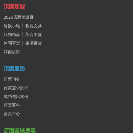
頂讓類型
2026店面頂讓展
餐飲小吃
│
教育文具
服飾精品
│
美容美髮
休閒育樂
│
生活百貨
其他店家
頂讓服務
店面刊登
買家需求詢問
成功讓出案例
頂讓百科
會員中心
店面區域搜尋