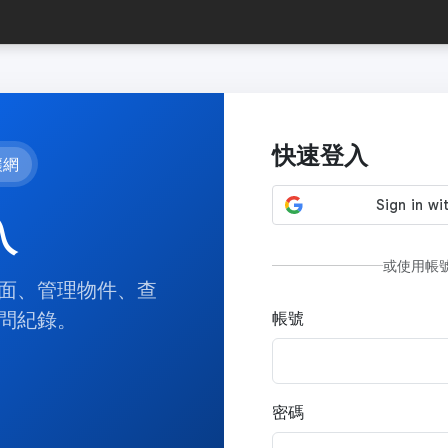
快速登入
讓網
入
或使用帳
面、管理物件、查
問紀錄。
帳號
密碼