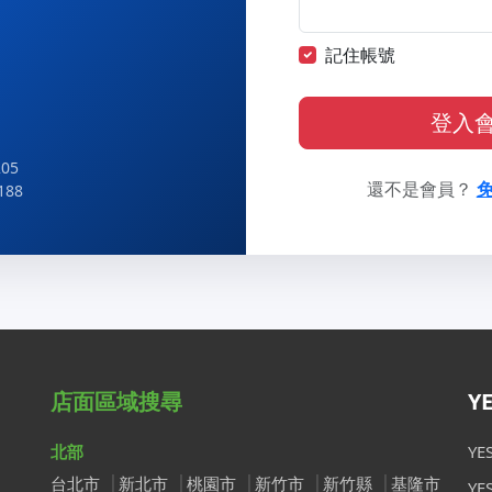
記住帳號
登入
05
還不是會員？
188
店面區域搜尋
Y
北部
Y
台北市
新北市
桃園市
新竹市
新竹縣
基隆市
Y