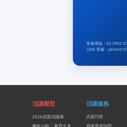
客服專線：02-2992-52
LINE 客服：yesone10
頂讓類型
頂讓服務
2026店面頂讓展
店面刊登
餐飲小吃
│
教育文具
買家需求詢問