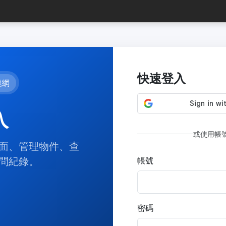
快速登入
讓網
入
或使用帳
面、管理物件、查
問紀錄。
帳號
密碼