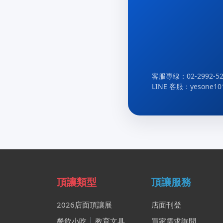
客服專線：02-2992-52
LINE 客服：yesone10
頂讓類型
頂讓服務
2026店面頂讓展
店面刊登
餐飲小吃
│
教育文具
買家需求詢問