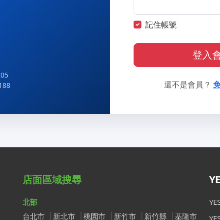
記住帳號
登入
05
還不是會員？
188
店面區域搜尋
Y
北部
Y
台北市
新北市
桃園市
新竹市
新竹縣
基隆市
Y