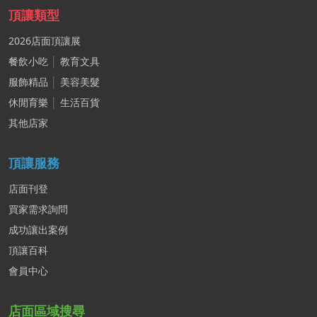
頂讓類型
2026店面頂讓展
餐飲小吃
│
教育文具
服飾精品
│
美容美髮
休閒育樂
│
生活百貨
其他店家
頂讓服務
店面刊登
買家需求詢問
成功讓出案例
頂讓百科
會員中心
店面區域搜尋