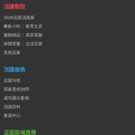
頂讓類型
2026店面頂讓展
餐飲小吃
│
教育文具
服飾精品
│
美容美髮
休閒育樂
│
生活百貨
其他店家
頂讓服務
店面刊登
買家需求詢問
成功讓出案例
頂讓百科
會員中心
店面區域搜尋