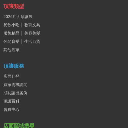
頂讓類型
2026店面頂讓展
餐飲小吃
│
教育文具
服飾精品
│
美容美髮
休閒育樂
│
生活百貨
其他店家
頂讓服務
店面刊登
買家需求詢問
成功讓出案例
頂讓百科
會員中心
店面區域搜尋