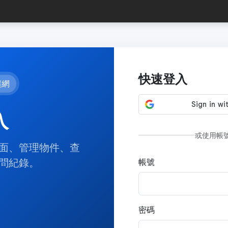
快速登入
讓網
入
或使用帳
面、管理物件、查
問紀錄。
帳號
密碼