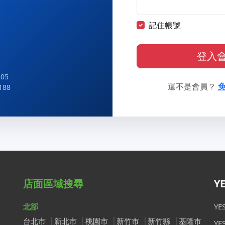
記住帳號
登入
05
還不是會員？
188
店面區域搜尋
Y
北部
Y
台北市
新北市
桃園市
新竹市
新竹縣
基隆市
Y