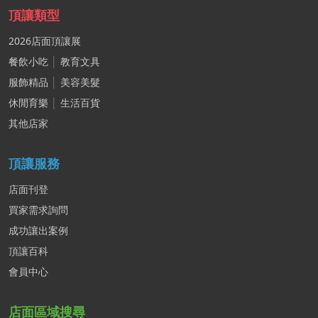
頂讓類型
2026店面頂讓展
餐飲小吃
│
教育文具
服飾精品
│
美容美髮
休閒育樂
│
生活百貨
其他店家
頂讓服務
店面刊登
買家需求詢問
成功讓出案例
頂讓百科
會員中心
店面區域搜尋