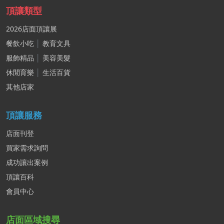
頂讓類型
2026店面頂讓展
餐飲小吃
│
教育文具
服飾精品
│
美容美髮
休閒育樂
│
生活百貨
其他店家
頂讓服務
店面刊登
買家需求詢問
成功讓出案例
頂讓百科
會員中心
店面區域搜尋