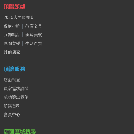
頂讓類型
2026店面頂讓展
餐飲小吃
│
教育文具
服飾精品
│
美容美髮
休閒育樂
│
生活百貨
其他店家
頂讓服務
店面刊登
買家需求詢問
成功讓出案例
頂讓百科
會員中心
店面區域搜尋