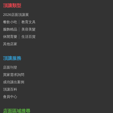
頂讓類型
2026店面頂讓展
餐飲小吃
│
教育文具
服飾精品
│
美容美髮
休閒育樂
│
生活百貨
其他店家
頂讓服務
店面刊登
買家需求詢問
成功讓出案例
頂讓百科
會員中心
店面區域搜尋