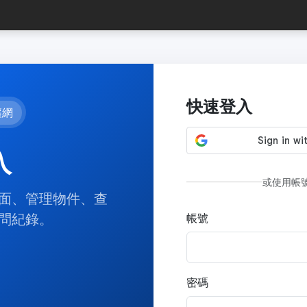
快速登入
讓網
入
或使用帳
面、管理物件、查
問紀錄。
帳號
密碼