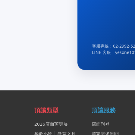
客服專線：02-2992-52
LINE 客服：yesone10
頂讓類型
頂讓服務
2026店面頂讓展
店面刊登
餐飲小吃
│
教育文具
買家需求詢問