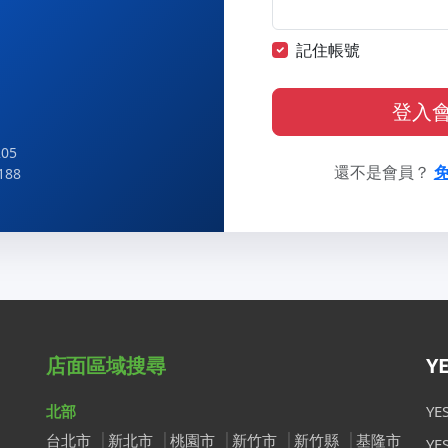
記住帳號
登入
05
還不是會員？
188
店面區域搜尋
Y
北部
Y
台北市
新北市
桃園市
新竹市
新竹縣
基隆市
Y