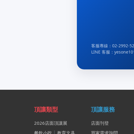
客服專線：02-2992-52
LINE 客服：yesone10
頂讓類型
頂讓服務
2026店面頂讓展
店面刊登
餐飲小吃
│
教育文具
買家需求詢問