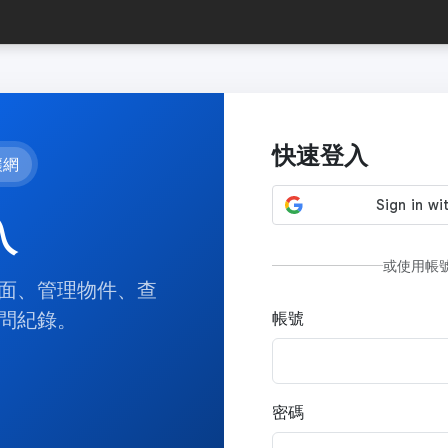
快速登入
讓網
入
或使用帳
面、管理物件、查
問紀錄。
帳號
密碼