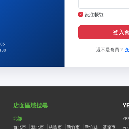
記住帳號
登入
05
還不是會員？
188
店面區域搜尋
Y
北部
Y
台北市
新北市
桃園市
新竹市
新竹縣
基隆市
Y