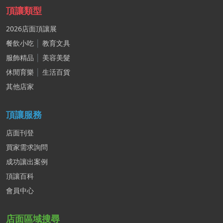
頂讓類型
2026店面頂讓展
餐飲小吃
│
教育文具
服飾精品
│
美容美髮
休閒育樂
│
生活百貨
其他店家
頂讓服務
店面刊登
買家需求詢問
成功讓出案例
頂讓百科
會員中心
店面區域搜尋